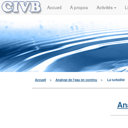
Accueil
A propos
Activités
L
Accueil
>
Analyse de l'eau en continu
>
La turbidité
Ana