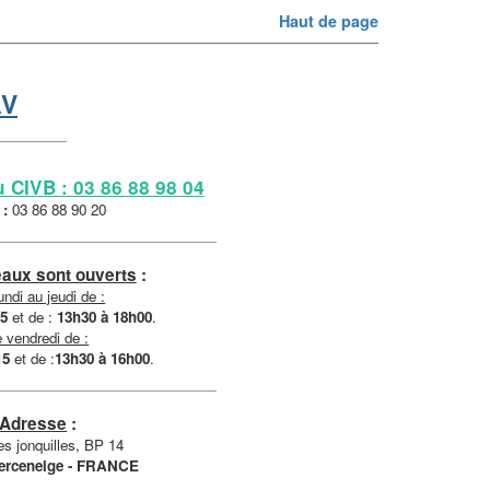
Haut de page
AV
 CIVB : 03 86 88 98 04
 :
03 86 88 90 20
aux sont ouverts
:
undi au jeudi de :
15
et de :
13h30 à 18h00
.
 vendredi de :
15
et de :
13h30 à 16h00
.
Adresse
:
es jonquilles, BP 14
erceneige - FRANCE