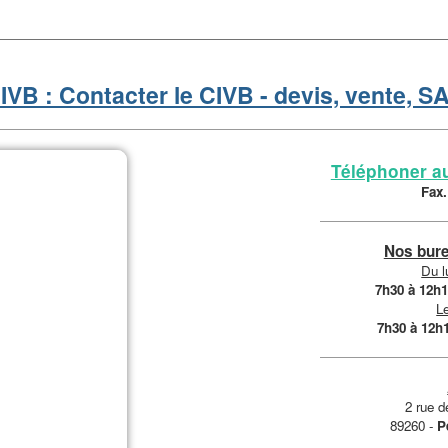
IVB : Contacter le CIVB - devis, vente, S
Téléphoner au
Fax.
Nos bure
Du l
7h30 à 12h
Le
7h30 à 12h
2 rue d
89260 -
P