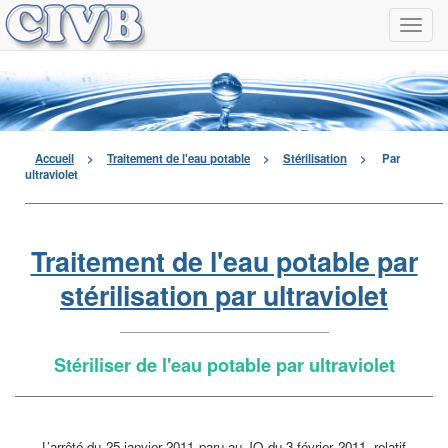
Navi
à
men
déro
Accueil
>
Traitement de l'eau potable
>
Stérilisation
>
Par
ultraviolet
Traitement de l'eau potable par
stérilisation par ultraviolet
Stériliser de l'eau potable par ultraviolet
L’arrêté du 25 janvier 2011 paru au JO du 3 février 2011, relatif