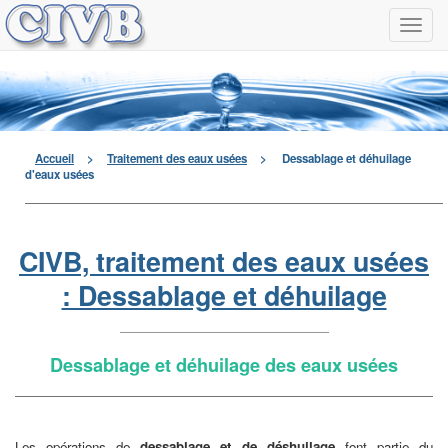
Navi
à
men
déro
Accueil
>
Traitement des eaux usées
>
Dessablage et déhuilage
d'eaux usées
CIVB, traitement des eaux usées
: Dessablage et déhuilage
Dessablage et déhuilage des eaux usées
Les opérations de
dessablage et de déshuilage
font partie du