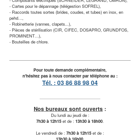
- Composants électriques (SCHNEIDER, LEGRAND, OMRON),
- Cartes pour le dépannage (télégestion SOFREL),
- Raccords toutes sortes (brides, coudes, et tubes) en inox, en
pehd…,
- Robinetterie (vannes, clapets...),
- Pièces de stérilisation (CIR, CIFEC, DOSAPRO, GRUNDFOS,
PROMINENT…),
- Bouteilles de chlore.
Pour toute demande complémentaire,
n'hésitez pas à nous contacter par téléphone au :
Tél. : 03 86 88 98 04
Nos bureaux sont ouverts
:
Du lundi au jeudi de :
7h30 à 12h15
et de :
13h30 à 18h00
.
Le vendredi de :
7h30 à 12h15
et de :
13h30 à 16h00
.