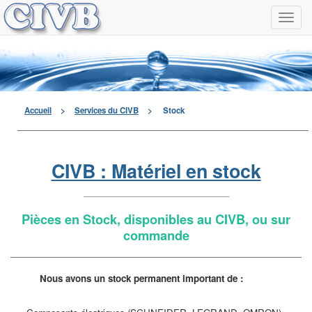
Navi
à
men
déro
Accueil
>
Services du CIVB
>
Stock
CIVB : Matériel en stock
Pièces en Stock, disponibles au CIVB, ou sur
commande
Nous avons un stock permanent important de :