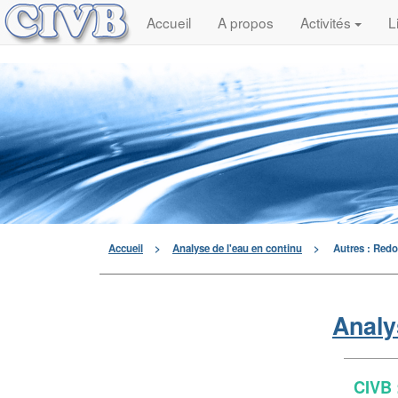
Accueil
A propos
Activités
L
Accueil
>
Analyse de l'eau en continu
>
Autres : Redo
Analy
CIVB 