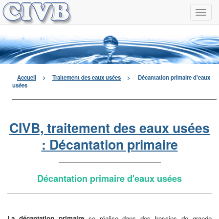
Navi
à
men
déro
Accueil
>
Traitement des eaux usées
>
Décantation primaire d'eaux
usées
CIVB, traitement des eaux usées
: Décantation primaire
Décantation primaire d'eaux usées
La décantation primaire
se réalise dans des bassins de grande