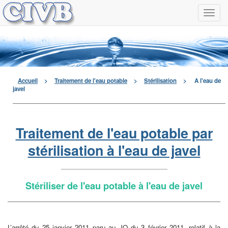
Navi
à
men
déro
Accueil
>
Traitement de l'eau potable
>
Stérilisation
>
A l'eau de
javel
Traitement de l'eau potable par
stérilisation à l'eau de javel
Stériliser de l'eau potable à l'eau de javel
L’arrêté du 25 janvier 2011 paru au JO du 3 février 2011, relatif à la