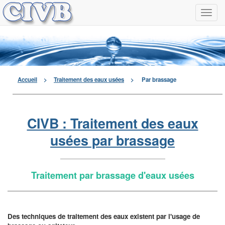
Navi
à
men
déro
Accueil
>
Traitement des eaux usées
>
Par brassage
CIVB : Traitement des eaux
usées par brassage
Traitement par brassage d'eaux usées
Des techniques de traitement des eaux existent par l'usage de