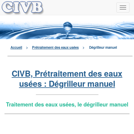
Navi
à
men
déro
Accueil
>
Prétraitement des eaux usées
>
Dégrilleur manuel
CIVB, Prétraitement des eaux
usées : Dégrilleur manuel
Traitement des eaux usées, le dégrilleur manuel