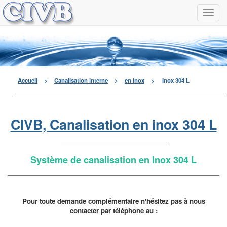
Navi
à
men
déro
Accueil
>
Canalisation interne
>
en Inox
>
Inox 304 L
CIVB, Canalisation en inox 304 L
Système de canalisation en Inox 304 L
Pour toute demande complémentaire n'hésitez pas à nous
contacter par téléphone au :