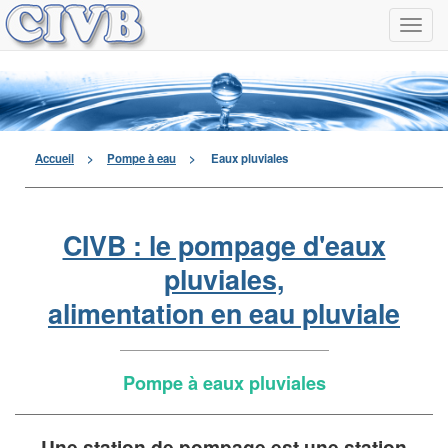
Navi
à
men
déro
Accueil
>
Pompe à eau
>
Eaux pluviales
CIVB : le pompage d'eaux
pluviales,
alimentation en eau pluviale
Pompe à eaux pluviales
Une station de pompage
est une station