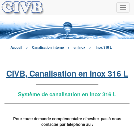
Navi
à
men
déro
Accueil
>
Canalisation interne
>
en Inox
>
Inox 316 L
CIVB, Canalisation en inox 316 L
Système de canalisation en Inox 316 L
Pour toute demande complémentaire n'hésitez pas à nous
contacter par téléphone au :