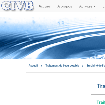
Accueil
A propos
Activités
L
Accueil
>
Traitement de l'eau potable
>
Turbidité de l'
Tr
Trai