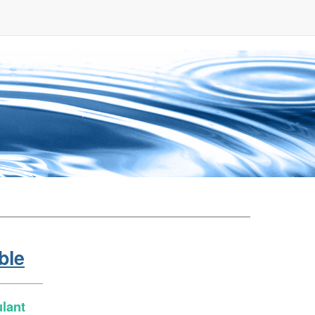
ble
ulant