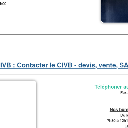
6h00
.
IVB : Contacter le CIVB - devis, vente, S
Téléphoner au
Fax.
Nos bure
Du l
7h30 à 12h
Le