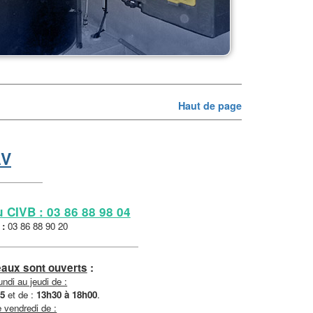
Haut de page
AV
 CIVB : 03 86 88 98 04
 :
03 86 88 90 20
aux sont ouverts
:
undi au jeudi de :
15
et de :
13h30 à 18h00
.
 vendredi de :