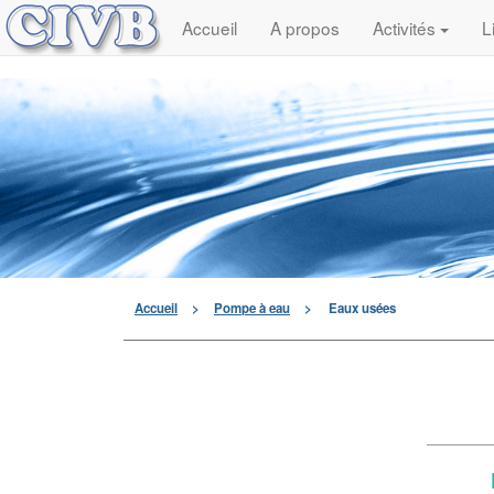
Accueil
A propos
Activités
L
Accueil
>
Pompe à eau
>
Eaux usées