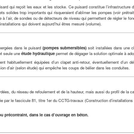
rd qui reçoit les eaux et les stocke. Ce puisard constitue l’infrastructure d
chets solides trop importants qui risqueraient d’abîmer les pompes (voir prét
 à l’air, de sondes ou de détecteurs de niveau qui permettent de régler le f
stallations qui doivent aujourd’hui êtres mesuré (volume).
mergées dans le puisard
(pompes submersibles)
soit installées dans une 
et seule une
étude hydraulique
permet de dégager la solution optimale à ado
t habituellement équipées d’un clapet anti-retour, éventuellement d’un d
ssion d’air (selon étude) qui empêche les coups de bélier dans les conduites.
ées, du réseau de refoulement et de la hauteur, mais aussi du profil de la ca
ctée par le fascicule 81, titre 1er du CCTG-travaux (Construction d’installati
ou précontraint, dans le cas d’ouvrage en béton.